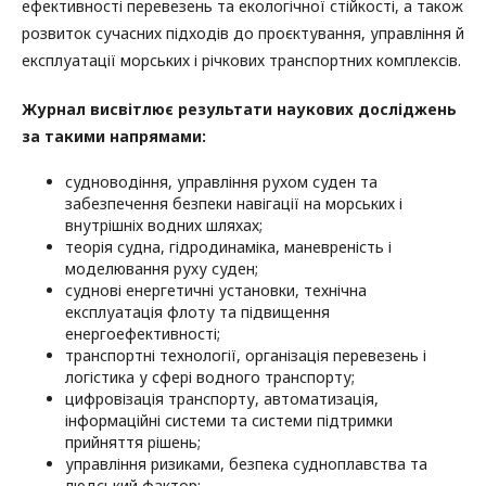
ефективності перевезень та екологічної стійкості, а також
розвиток сучасних підходів до проєктування, управління й
експлуатації морських і річкових транспортних комплексів.
Журнал висвітлює результати наукових досліджень
за такими напрямами:
судноводіння, управління рухом суден та
забезпечення безпеки навігації на морських і
внутрішніх водних шляхах;
теорія судна, гідродинаміка, маневреність і
моделювання руху суден;
суднові енергетичні установки, технічна
експлуатація флоту та підвищення
енергоефективності;
транспортні технології, організація перевезень і
логістика у сфері водного транспорту;
цифровізація транспорту, автоматизація,
інформаційні системи та системи підтримки
прийняття рішень;
управління ризиками, безпека судноплавства та
людський фактор;