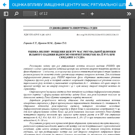
ОЦІНКА ВПЛИВУ ЗМІЩЕННЯ ЦЕНТРУ МАС РЯТУВАЛЬНОЇ ШЛЮПКИ ВІЛЬНОГО ПАДІННЯ ВІДНОСНО ОПОРНОЇ ПОВЕРХНІ НА ЇЇ РУХ ПРИ СКИДАННІ З СУДНА