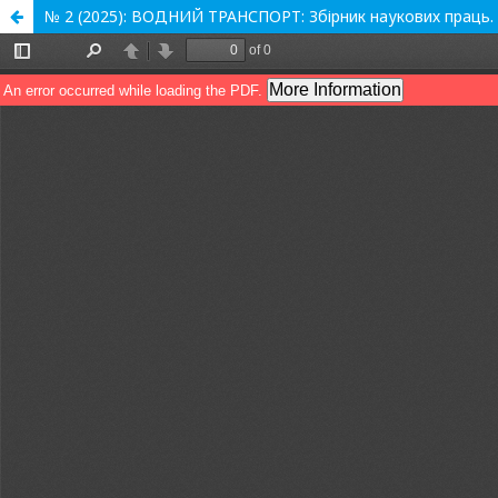
№ 2 (2025): ВОДНИЙ ТРАНСПОРТ: Збірник наукових праць. В