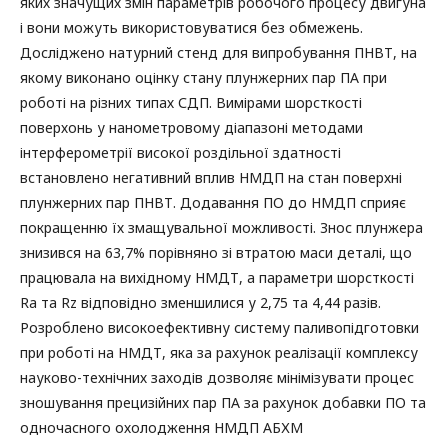
яких значущих змін параметрів робочого процесу двигуна
і вони можуть використовуватися без обмежень.
Досліджено натурний стенд для випробування ПНВТ, на
якому виконано оцінку стану плунжерних пар ПА при
роботі на різних типах СДП. Вимірами шорсткості
поверхонь у нанометровому діапазоні методами
інтерферометрії високої роздільної здатності
встановлено негативний вплив НМДП на стан поверхні
плунжерних пар ПНВТ. Додавання ПО до НМДП сприяє
покращенню їх змащувальної можливості. Знос плунжера
знизився на 63,7% порівняно зі втратою маси деталі, що
працювала на вихідному НМДТ, а параметри шорсткості
Ra та Rz відповідно зменшилися у 2,75 та 4,44 разів.
Розроблено високоефективну систему паливопідготовки
при роботі на НМДТ, яка за рахунок реалізації комплексу
науково-технічних заходів дозволяє мінімізувати процес
зношування прецизійних пар ПА за рахунок добавки ПО та
одночасного охолодження НМДП АБХМ