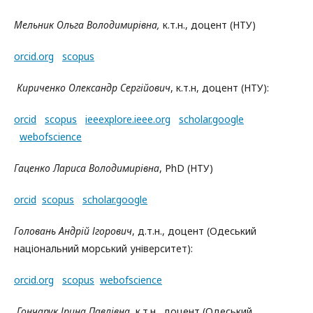
Мельник Ольга Володимирівна,
к.т.н., доцент (НТУ)
orcid.org
scopus
Кириченко Олександр Сергійович
, к.т.н, доцент (НТУ):
orcid
scopus
ieeexplore.ieee.org
scholar.google
webofscience
Гаценко Лариса Володимирівна
, PhD (НТУ)
orcid
scopus
scholar.google
Головань Андрій Ігорович
, д.т.н., доцент (Одеський
національний морський університет):
orcid.org
scopus
webofscience
Гончарук Ірина Павлівна
, к.т.н., доцент (Одеський