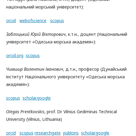
національний морський університет):
orcid
webofscience
scopus
Заблоцький Юрій Вікторович
, к.т.н., доцент (Національний
університет «Одеська морська академія»):
orcid.org
scopus
Чимшир Валентин Іванович
, д.т.н., професор (Дунайський
інститут Національного університету «Одеська морська
академія»):
scopus
scholar.google
Olegas Prentkovskis
, prof. Dr. Vilnius Gediminas Technical
University (Vilnius, Lithuania)
orcid
scopus
researchgate
publons
scholar.google